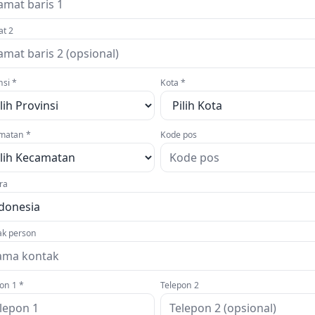
at 2
nsi *
Kota *
matan *
Kode pos
ra
ak person
on 1 *
Telepon 2