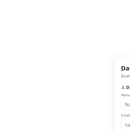
Da
Buat
D
Nama
Email