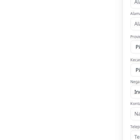
Alam
Provi
Keca
Nega
Kont
Telep