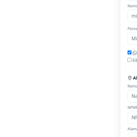
Nomo
Pass
A
Nama 
NPWP 
Alama