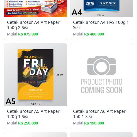
dan
A5
.
Brosur A4
(21 x 29.7 cm) menawarkan ruang yang lebih
Cetak Brosur A4 Art Paper
Cetak Brosur A4 HVS 100g 1
luas untuk informasi detail, ideal untuk katalog produk,
150g 2 Sisi
Sisi
daftar menu, atau panduan layanan.
Mulai
Rp 875.000
Mulai
Rp 480.000
Brosur A5
(14.8 x 21 cm), yang merupakan setengah dari
ukuran A4, lebih ringkas dan mudah dibawa. Ini
sempurna untuk promosi singkat, undangan, atau flyer
event.
Pilihan ukuran ini memberikan fleksibilitas untuk
menyesuaikan dengan jumlah informasi yang ingin Anda
sampaikan dan cara Anda ingin membagikannya.
Cetak Kilat: Solusi Saat Anda Terburu-
Cetak Brosur A5 Art Paper
Cetak Brosur A6 Art Paper
buru
120g 1 Sisi
150 1 Sisi
Mulai
Rp 250.000
Mulai
Rp 190.000
Konsep "3 jam selesai" atau "1 hari jadi" bukanlah isapan
jempol. Banyak
percetakan brosur terdekat
kini dilengkapi