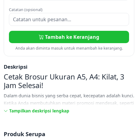
Catatan (opsional)
Tambah ke Keranjang
Anda akan diminta masuk untuk menambah ke keranjang.
Deskripsi
Cetak Brosur Ukuran A5, A4: Kilat, 3
Jam Selesai!
Dalam dunia bisnis yang serba cepat, kecepatan adalah kunci.
Ketika Anda membutuhkan materi promosi mendesak, seperti
brosur atau flyer, menunggu berhari-hari tentu bukan pilihan.
Tampilkan deskripsi lengkap
Kabar baiknya, kini Anda bisa mendapatkan layanan
cetak
brosur kilat, 3 jam selesai!
Ya, Anda tidak salah dengar. Baik
untuk kebutuhan promosi mendadak atau event yang sudah
Produk Serupa