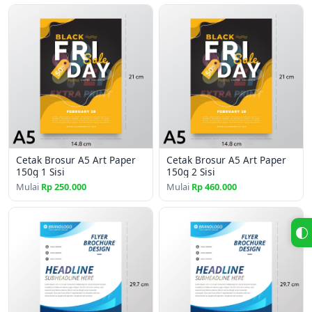
✔ Brosur UMKM & toko
✔ Brosur event & seminar
✔ Brosur sekolah & kampus
✔ Brosur company profile
✔ Brosur launching produk
Spesifikasi Produk:
Ukuran:
A4 (21 x 29.7 cm)
Cetak Brosur A5 Art Paper
Cetak Brosur A5 Art Paper
Bahan:
Art Paper 150g
150g 1 Sisi
150g 2 Sisi
Mulai
Rp 250.000
Mulai
Rp 460.000
Cetak:
Full Color
Sisi:
2 Sisi (Bolak Balik)
Mesin:
Production Printing High Quality
Menggunakan art paper 150gsm yang memiliki permukaan
halus dan mengkilap, sehingga warna terlihat lebih hidup
dan premium dibanding kertas HVS biasa.