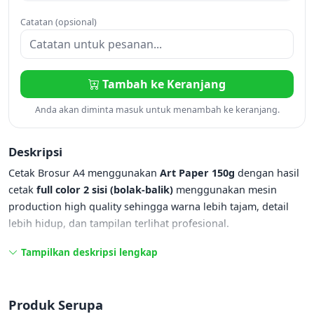
Catatan (opsional)
Tambah ke Keranjang
Anda akan diminta masuk untuk menambah ke keranjang.
Deskripsi
Cetak Brosur A4 menggunakan
Art Paper 150g
dengan hasil
cetak
full color 2 sisi (bolak-balik)
menggunakan mesin
production high quality sehingga warna lebih tajam, detail
lebih hidup, dan tampilan terlihat profesional.
Brosur A4 adalah ukuran paling populer untuk kebutuhan
Tampilkan deskripsi lengkap
promosi karena terlihat eksklusif namun tetap ekonomis.
Cocok untuk berbagai kebutuhan seperti:
Produk Serupa
✔ Brosur promosi produk