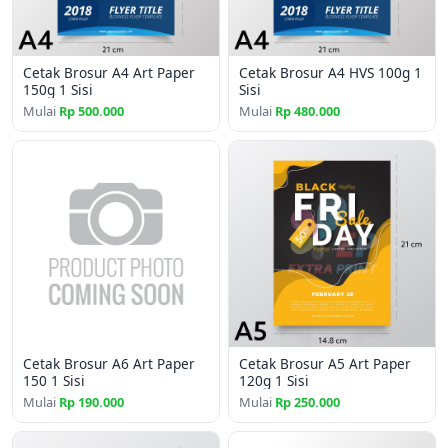
🔥 Kenapa pilih brosur A4 art paper 150g?
Cetak Brosur A4 Art Paper
Cetak Brosur A4 HVS 100g 1
Tampilan profesional & elegan
150g 1 Sisi
Sisi
Mulai
Rp 500.000
Mulai
Rp 480.000
Warna lebih tajam dan solid
Cocok untuk promosi offline & event
Harga tetap ekonomis untuk cetak massal
Cocok untuk Anda yang mencari:
cetak brosur murah tapi kualitas bagus
,
printing A4 bolak balik
,
cetak brosur full color cepat
, atau
percetakan brosur terpercaya
.
Siap kirim file desain dan langsung proses produksi.
Cetak Brosur A6 Art Paper
Cetak Brosur A5 Art Paper
150 1 Sisi
120g 1 Sisi
Mulai
Rp 190.000
Mulai
Rp 250.000