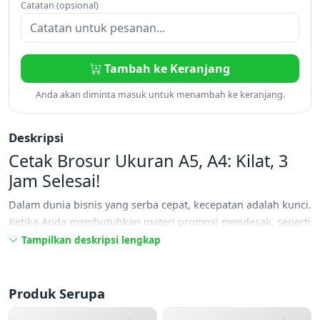
Catatan (opsional)
Tambah ke Keranjang
Anda akan diminta masuk untuk menambah ke keranjang.
Deskripsi
Cetak Brosur Ukuran A5, A4: Kilat, 3
Jam Selesai!
Dalam dunia bisnis yang serba cepat, kecepatan adalah kunci.
Ketika Anda membutuhkan materi promosi mendesak, seperti
brosur atau flyer, menunggu berhari-hari tentu bukan pilihan.
Tampilkan deskripsi lengkap
Kabar baiknya, kini Anda bisa mendapatkan layanan
cetak
brosur kilat, 3 jam selesai!
Ya, Anda tidak salah dengar. Baik
untuk kebutuhan promosi mendadak atau event yang sudah
Produk Serupa
di depan mata, solusi
cetak brosur 1 hari jadi
kini sangat