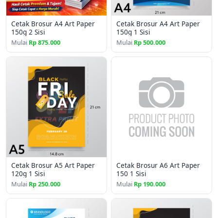
Brosur A4
(21 x 29.7 cm) menawarkan ruang yang lebih
Cetak Brosur A4 Art Paper
Cetak Brosur A4 Art Paper
luas untuk informasi detail, ideal untuk katalog produk,
150g 2 Sisi
150g 1 Sisi
daftar menu, atau panduan layanan.
Mulai
Rp 875.000
Mulai
Rp 500.000
Brosur A5
(14.8 x 21 cm), yang merupakan setengah dari
ukuran A4, lebih ringkas dan mudah dibawa. Ini
sempurna untuk promosi singkat, undangan, atau flyer
event.
Pilihan ukuran ini memberikan fleksibilitas untuk
menyesuaikan dengan jumlah informasi yang ingin Anda
sampaikan dan cara Anda ingin membagikannya.
Cetak Kilat: Solusi Saat Anda Terburu-
Cetak Brosur A5 Art Paper
Cetak Brosur A6 Art Paper
buru
120g 1 Sisi
150 1 Sisi
Mulai
Rp 250.000
Mulai
Rp 190.000
Konsep "3 jam selesai" atau "1 hari jadi" bukanlah isapan
jempol. Banyak
percetakan brosur terdekat
kini dilengkapi
dengan teknologi cetak digital canggih dan tim yang